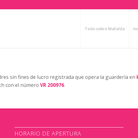
Todo sobre Mafalda
In
dres sin fines de lucro registrada que opera la guardería en
ich con el número
VR 200976
.
HORARIO DE APERTURA